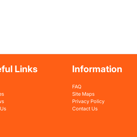
ful Links
Information
FAQ
es
Site Maps
ws
Privacy Policy
 Us
Contact Us