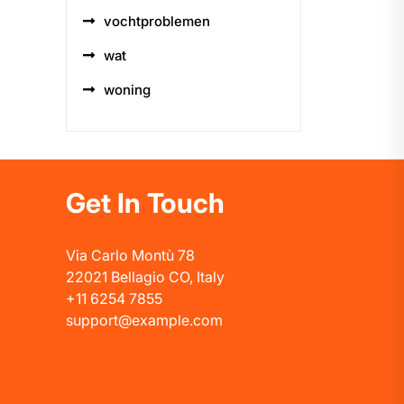
vochtproblemen
wat
woning
Get In Touch
Via Carlo Montù 78
22021 Bellagio CO, Italy
+11 6254 7855
support@example.com