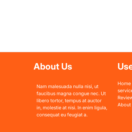
About Us
Use
Home
Nam malesuada nulla nisi, ut
servic
faucibus magna congue nec. Ut
Revie
libero tortor, tempus at auctor
About
in, molestie at nisi. In enim ligula,
consequat eu feugiat a.