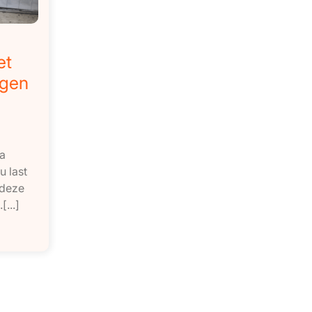
et
ngen
ma
u last
 deze
...]