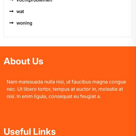
wat
woning
About Us
Nam malesuada nulla nisi, ut faucibus magna congue
nec. Ut libero tortor, tempus at auctor in, molestie at
nisi. In enim ligula, consequat eu feugiat a.
Useful Links