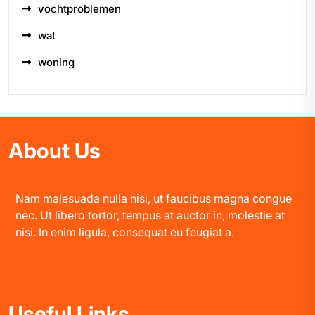
vochtproblemen
wat
woning
About Us
Nam malesuada nulla nisi, ut faucibus magna congue
nec. Ut libero tortor, tempus at auctor in, molestie at
nisi. In enim ligula, consequat eu feugiat a.
Useful Links