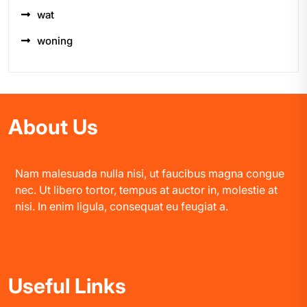
wat
woning
About Us
Nam malesuada nulla nisi, ut faucibus magna congue
nec. Ut libero tortor, tempus at auctor in, molestie at
nisi. In enim ligula, consequat eu feugiat a.
Useful Links