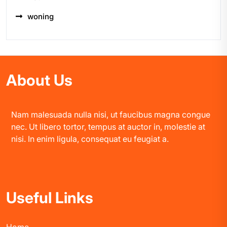
woning
About Us
Nam malesuada nulla nisi, ut faucibus magna congue
nec. Ut libero tortor, tempus at auctor in, molestie at
nisi. In enim ligula, consequat eu feugiat a.
Useful Links