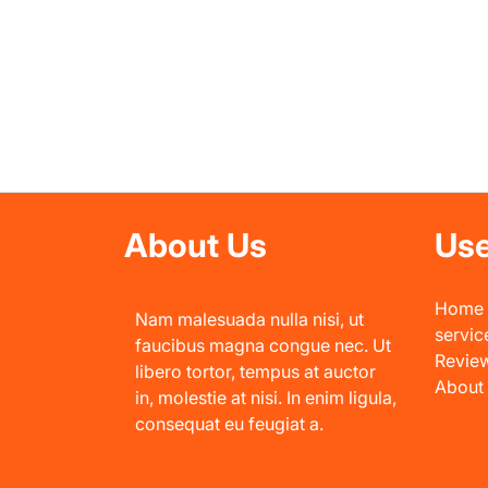
About Us
Use
Home
Nam malesuada nulla nisi, ut
servic
faucibus magna congue nec. Ut
Revie
libero tortor, tempus at auctor
About
in, molestie at nisi. In enim ligula,
consequat eu feugiat a.