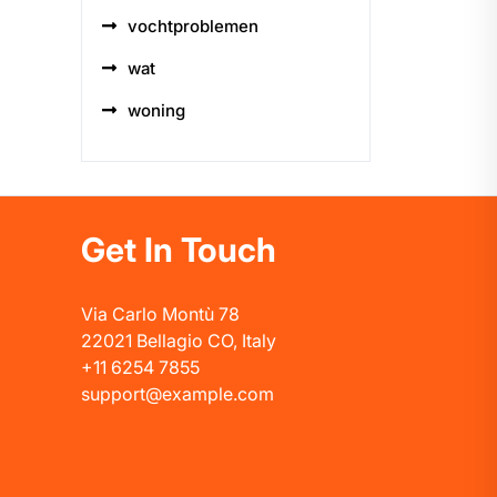
vochtproblemen
wat
woning
Get In Touch
Via Carlo Montù 78
22021 Bellagio CO, Italy
+11 6254 7855
support@example.com