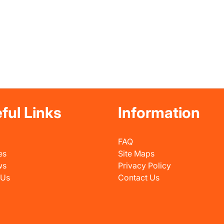
ful Links
Information
FAQ
es
Site Maps
ws
Privacy Policy
 Us
Contact Us