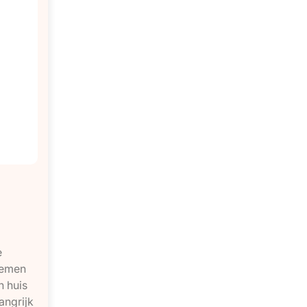
e
lemen
n huis
angrijk