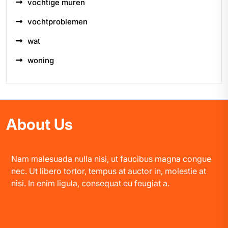
vochtige muren
vochtproblemen
wat
woning
About Us
Nam malesuada nulla nisi, ut faucibus magna congue
nec. Ut libero tortor, tempus at auctor in, molestie at
nisi. In enim ligula, consequat eu feugiat a.