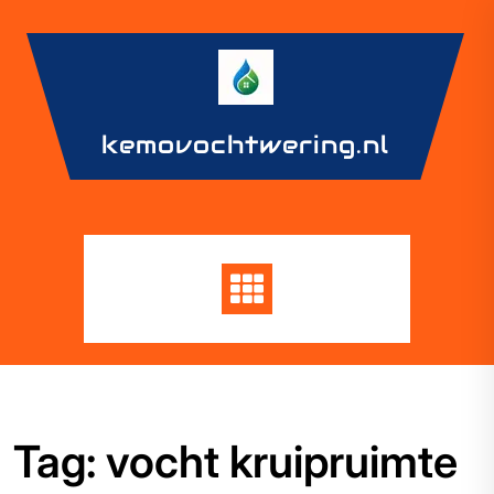
Skip
to
content
kemovochtwering.nl
Tag:
vocht kruipruimte