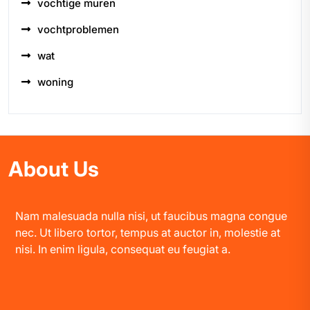
vochtige muren
vochtproblemen
wat
woning
About Us
Nam malesuada nulla nisi, ut faucibus magna congue
nec. Ut libero tortor, tempus at auctor in, molestie at
nisi. In enim ligula, consequat eu feugiat a.