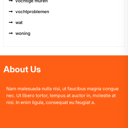
vochtige muren
vochtproblemen
wat
woning
About Us
Nam malesuada nulla nisi, ut faucibus magna congue
nec. Ut libero tortor, tempus at auctor in, molestie at
nisi. In enim ligula, consequat eu feugiat a.