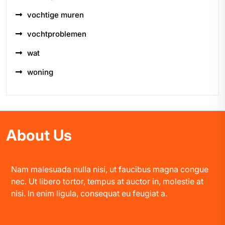
vochtige muren
vochtproblemen
wat
woning
About Us
Nam malesuada nulla nisi, ut faucibus magna congue
nec. Ut libero tortor, tempus at auctor in, molestie at
nisi. In enim ligula, consequat eu feugiat a.