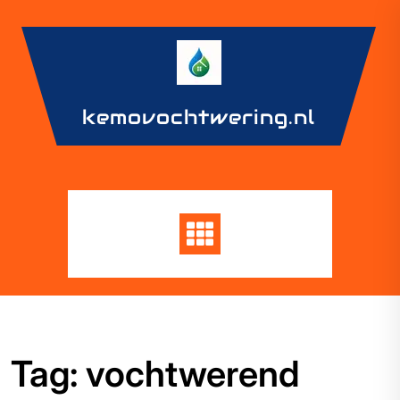
Skip
to
content
kemovochtwering.nl
Tag:
vochtwerend