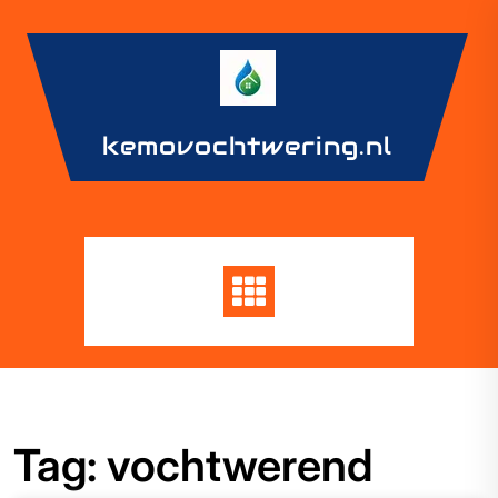
Skip
to
content
kemovochtwering.nl
Tag:
vochtwerend