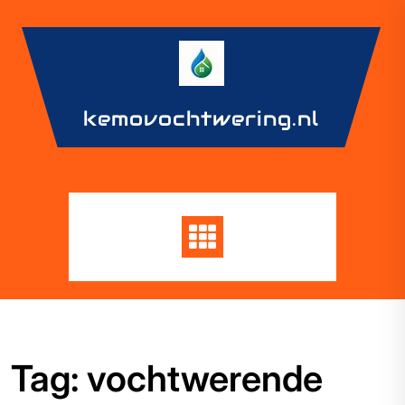
Skip
to
content
kemovochtwering.nl
Tag:
vochtwerende