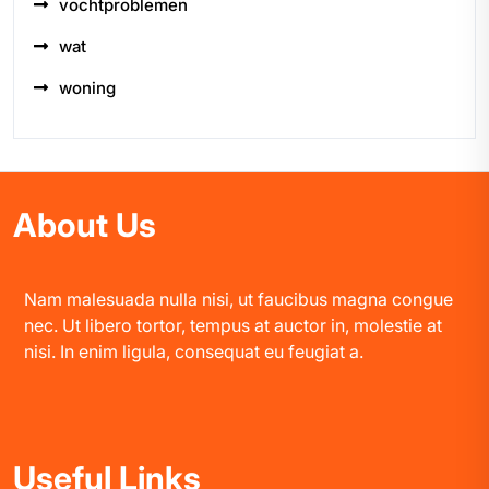
vochtproblemen
wat
woning
About Us
Nam malesuada nulla nisi, ut faucibus magna congue
nec. Ut libero tortor, tempus at auctor in, molestie at
nisi. In enim ligula, consequat eu feugiat a.
Useful Links