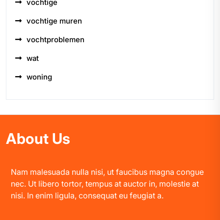
vochtige
vochtige muren
vochtproblemen
wat
woning
About Us
Nam malesuada nulla nisi, ut faucibus magna congue
nec. Ut libero tortor, tempus at auctor in, molestie at
nisi. In enim ligula, consequat eu feugiat a.