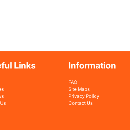
ful Links
Information
FAQ
es
Site Maps
ws
Privacy Policy
 Us
Contact Us