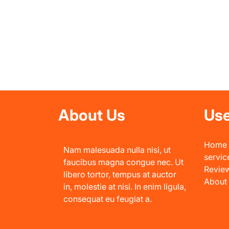
About Us
Use
Home
Nam malesuada nulla nisi, ut
servic
faucibus magna congue nec. Ut
Revie
libero tortor, tempus at auctor
About
in, molestie at nisi. In enim ligula,
consequat eu feugiat a.