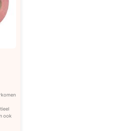
orkomen
tieel
an ook