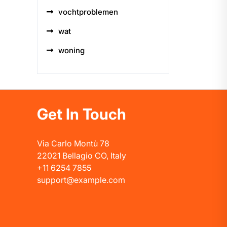
vochtproblemen
wat
woning
Get In Touch
Via Carlo Montù 78
22021 Bellagio CO, Italy
+11 6254 7855
support@example.com