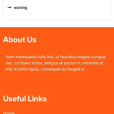
woning
About Us
Nam malesuada nulla nisi, ut faucibus magna congue
nec. Ut libero tortor, tempus at auctor in, molestie at
nisi. In enim ligula, consequat eu feugiat a.
Useful Links
Home