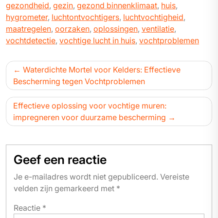
gezondheid
,
gezin
,
gezond binnenklimaat
,
huis
,
hygrometer
,
luchtontvochtigers
,
luchtvochtigheid
,
maatregelen
,
oorzaken
,
oplossingen
,
ventilatie
,
vochtdetectie
,
vochtige lucht in huis
,
vochtproblemen
Bericht
Waterdichte Mortel voor Kelders: Effectieve
navigatie
Bescherming tegen Vochtproblemen
Effectieve oplossing voor vochtige muren:
impregneren voor duurzame bescherming
Geef een reactie
Je e-mailadres wordt niet gepubliceerd.
Vereiste
velden zijn gemarkeerd met
*
Reactie
*