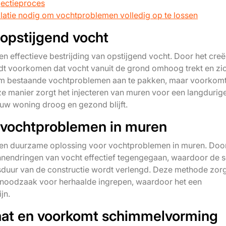
njectieproces
ilatie nodig om vochtproblemen volledig op te lossen
 opstijgend vocht
en effectieve bestrijding van opstijgend vocht. Door het cre
rdt voorkomen dat vocht vanuit de grond omhoog trekt en zi
en om bestaande vochtproblemen aan te pakken, maar voorkom
 manier zorgt het injecteren van muren voor een langdurig
uw woning droog en gezond blijft.
 vochtproblemen in muren
 een duurzame oplossing voor vochtproblemen in muren. Doo
binnendringen van vocht effectief tegengegaan, waardoor de 
duur van de constructie wordt verlengd. Deze methode zorg
 noodzaak voor herhaalde ingrepen, waardoor het een
jn.
maat en voorkomt schimmelvorming