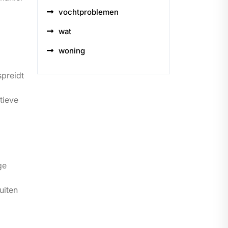
vochtproblemen
wat
woning
spreidt
tieve
ge
uiten