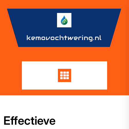
Skip
to
content
kemovochtwering.nl
Effectieve