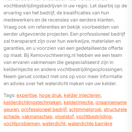
vochtbestrijdingsbedrijven in uw regio. Let daarbij op de
ervaring van het bedrijf, de kwalificaties van hun
medewerkers en de recensies van eerdere klanten.
Vraag ook om referenties en bekijk voorbeelden van
eerder uitgevoerde projecten. Een professioneel bedrijf
zal transparant zijn over hun werkwijze, materialen en
garanties, en u voorzien van een gedetailleerde offerte
op maat. Bij Kemovochtwering.nl hebben we een team
van ervaren vakmensen die gespecialiseerd zijn in
kelderinjectie en andere vochtbestrijdingsoplossingen.
Neem gerust contact met ons op voor meer informatie
en advies over het waterdicht maken van uw kelder.
Tags:
expertise
,
hoge druk
,
kelder injecteren
,
kelderdichtingstechnieken
,
kelderinjectie
,
onaangename
geuren
,
professioneel bedrijf
,
schimmelgroei
,
structurele
schade
,
vakmanschap
,
vloeistof
,
vochtbestrijding
,
vochtproblemen
,
waterdicht
,
waterdichte barrière