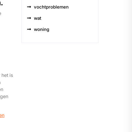
.
vochtproblemen
e
wat
woning
 het is
n
en
egen
en