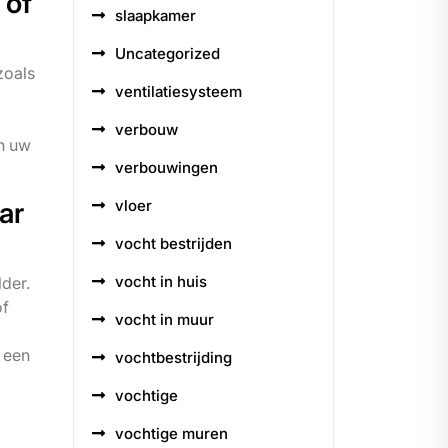
 of
slaapkamer
Uncategorized
zoals
ventilatiesysteem
verbouw
an uw
verbouwingen
ar
vloer
vocht bestrijden
vocht in huis
der.
of
vocht in muur
n een
vochtbestrijding
vochtige
vochtige muren