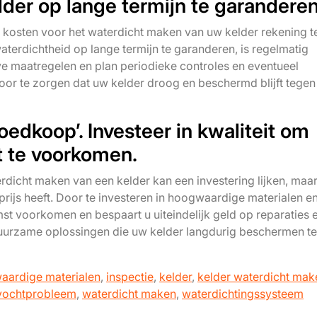
der op lange termijn te garanderen
e kosten voor het waterdicht maken van uw kelder rekening t
erdichtheid op lange termijn te garanderen, is regelmatig
ve maatregelen en plan periodieke controles en eventueel
r te zorgen dat uw kelder droog en beschermd blijft tegen
goedkoop’. Investeer in kwaliteit om
 te voorkomen.
erdicht maken van een kelder kan een investering lijken, maar
 prijs heeft. Door te investeren in hoogwaardige materialen e
t voorkomen en bespaart u uiteindelijk geld op reparaties 
urzame oplossingen die uw kelder langdurig beschermen t
aardige materialen
,
inspectie
,
kelder
,
kelder waterdicht mak
vochtprobleem
,
waterdicht maken
,
waterdichtingssysteem