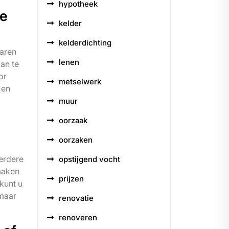
hypotheek
de
kelder
kelderdichting
varen
lenen
an te
or
metselwerk
 en
muur
oorzaak
oorzaken
eerdere
opstijgend vocht
 maken
prijzen
kunt u
 maar
renovatie
renoveren