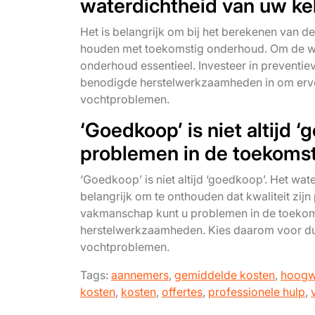
waterdichtheid van uw kel
Het is belangrijk om bij het berekenen van d
houden met toekomstig onderhoud. Om de wat
onderhoud essentieel. Investeer in preventie
benodigde herstelwerkzaamheden in om ervoo
vochtproblemen.
‘Goedkoop’ is niet altijd ‘
problemen in de toekomst
‘Goedkoop’ is niet altijd ‘goedkoop’. Het wat
belangrijk om te onthouden dat kwaliteit zijn
vakmanschap kunt u problemen in de toekoms
herstelwerkzaamheden. Kies daarom voor du
vochtproblemen.
Tags:
aannemers
,
gemiddelde kosten
,
hoogw
kosten
,
kosten
,
offertes
,
professionele hulp
,