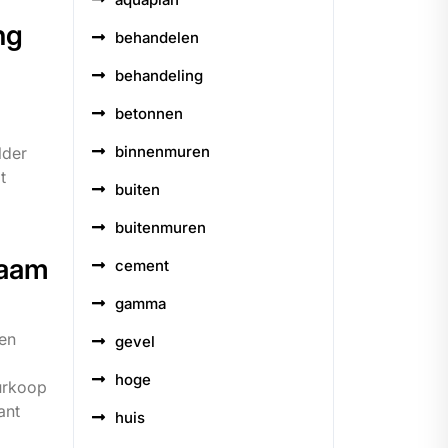
ng
behandelen
behandeling
betonnen
binnenmuren
lder
t
buiten
buitenmuren
zaam
cement
gamma
 en
gevel
hoge
uurkoop
ant
huis