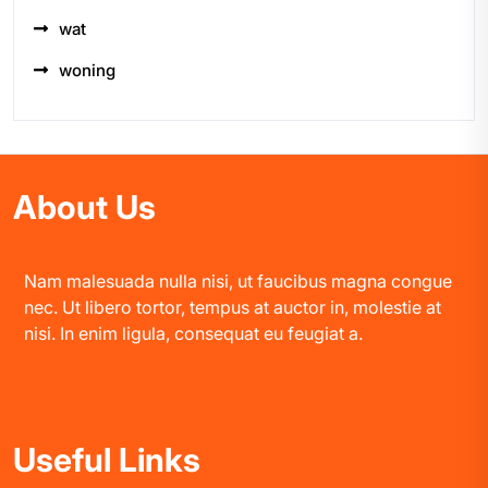
wat
woning
About Us
Nam malesuada nulla nisi, ut faucibus magna congue
nec. Ut libero tortor, tempus at auctor in, molestie at
nisi. In enim ligula, consequat eu feugiat a.
Useful Links