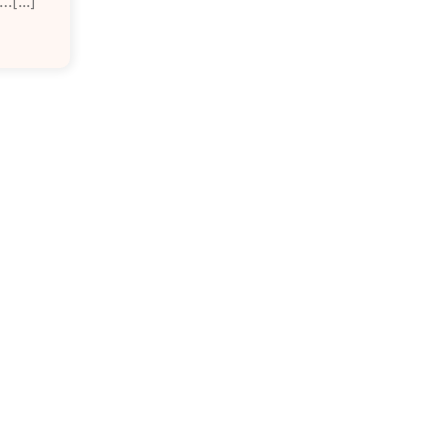
[...]