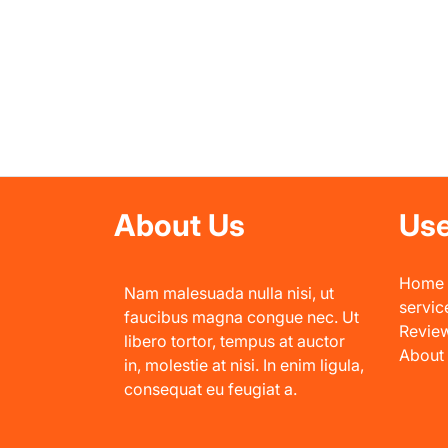
About Us
Use
Home
Nam malesuada nulla nisi, ut
servic
faucibus magna congue nec. Ut
Revie
libero tortor, tempus at auctor
About
in, molestie at nisi. In enim ligula,
consequat eu feugiat a.