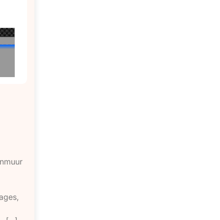
enmuur
ages,