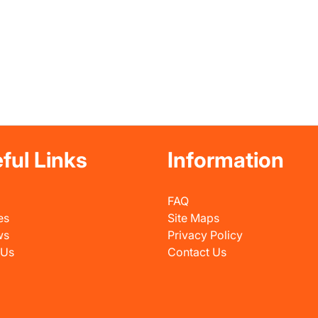
ful Links
Information
FAQ
es
Site Maps
ws
Privacy Policy
 Us
Contact Us