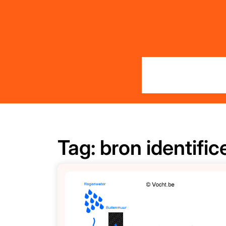
Skip
to
content
Tag:
bron identific