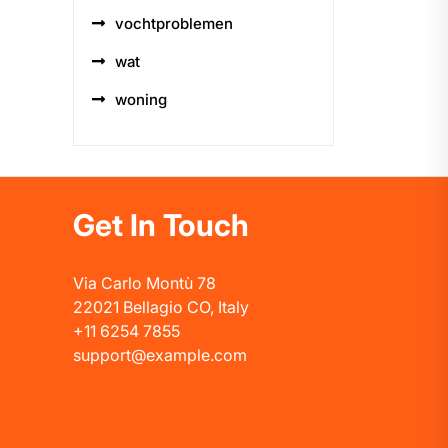
vochtproblemen
wat
woning
Get In Touch
Via Carlo Montù 78
22021 Bellagio CO, Italy
+11 6254 7855
support@example.com