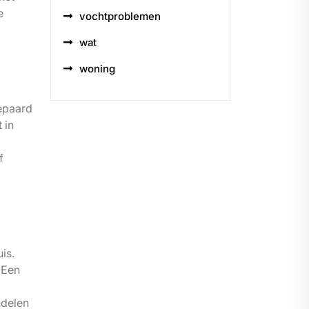
e
vochtproblemen
wat
woning
epaard
 in
f
is.
 Een
ndelen