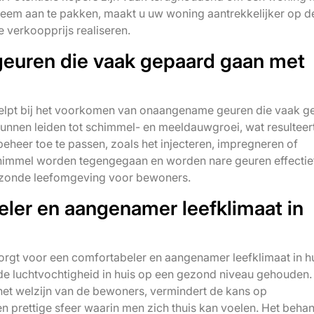
leem aan te pakken, maakt u uw woning aantrekkelijker op d
 verkoopprijs realiseren.
uren die vaak gepaard gaan met
elpt bij het voorkomen van onaangename geuren die vaak g
nnen leiden tot schimmel- en meeldauwgroei, wat resulteert
eheer toe te passen, zoals het injecteren, impregneren of
himmel worden tegengegaan en worden nare geuren effectie
 gezonde leefomgeving voor bewoners.
eler en aangenamer leefklimaat in
rgt voor een comfortabeler en aangenamer leefklimaat in hu
e luchtvochtigheid in huis op een gezond niveau gehouden.
het welzijn van de bewoners, vermindert de kans op
n prettige sfeer waarin men zich thuis kan voelen. Het beha