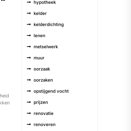
hypotheek
kelder
kelderdichting
lenen
metselwerk
muur
oorzaak
oorzaken
opstijgend vocht
dheid
prijzen
ekken
renovatie
renoveren