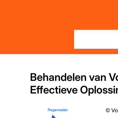
Skip
to
content
Behandelen van V
Effectieve Oploss