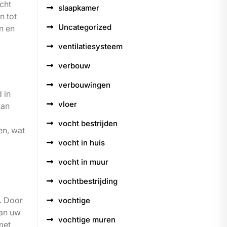
cht
slaapkamer
n tot
Uncategorized
n en
ventilatiesysteem
verbouw
verbouwingen
 in
vloer
kan
vocht bestrijden
en, wat
vocht in huis
vocht in muur
vochtbestrijding
. Door
vochtige
van uw
vochtige muren
met