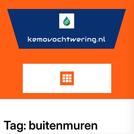
Skip
to
content
kemovochtwering.nl
Tag:
buitenmuren