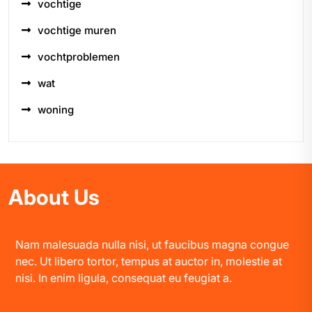
vochtige
vochtige muren
vochtproblemen
wat
woning
About Us
Nam malesuada nulla nisi, ut faucibus magna congue
nec. Ut libero tortor, tempus at auctor in, molestie at
nisi. In enim ligula, consequat eu feugiat a.