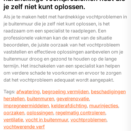
je zelf niet kunt oplossen.
Als je te maken hebt met hardnekkige vochtproblemen in
je buitenmuur die je zelf niet kunt oplossen, is het
raadzaam om een specialist te raadplegen. Een
professionele vakman kan de ernst van de situatie
beoordelen, de juiste oorzaak van het vochtprobleem
vaststellen en effectieve oplossingen aanbevelen om je
buitenmuur droog en gezond te houden op de lange
termijn. Het inschakelen van een specialist kan helpen
om verdere schade te voorkomen en ervoor te zorgen
dat het vochtprobleem adequaat wordt aangepakt.
Tags:
afwatering
,
begroeiing vermijden
,
beschadigingen
herstellen
,
buitenmuren
,
gevelrenovatie
,
impregneermiddelen
,
kelderafdichting
,
muurinjecties
,
oorzaken
,
oplossingen
,
regelmatig controleren
,
ventilatie
,
vocht in buitenmuur
,
vochtproblemen
,
vochtwerende verf