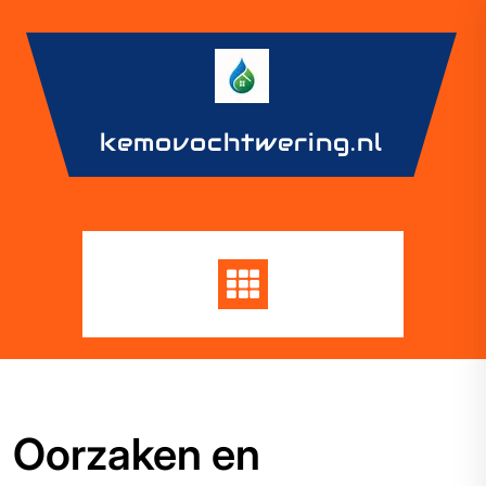
Skip
to
content
kemovochtwering.nl
Oorzaken en