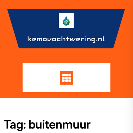
Skip
to
content
kemovochtwering.nl
Tag:
buitenmuur