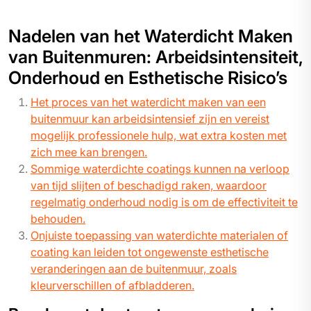
Nadelen van het Waterdicht Maken
van Buitenmuren: Arbeidsintensiteit,
Onderhoud en Esthetische Risico’s
Het proces van het waterdicht maken van een
buitenmuur kan arbeidsintensief zijn en vereist
mogelijk professionele hulp, wat extra kosten met
zich mee kan brengen.
Sommige waterdichte coatings kunnen na verloop
van tijd slijten of beschadigd raken, waardoor
regelmatig onderhoud nodig is om de effectiviteit te
behouden.
Onjuiste toepassing van waterdichte materialen of
coating kan leiden tot ongewenste esthetische
veranderingen aan de buitenmuur, zoals
kleurverschillen of afbladderen.