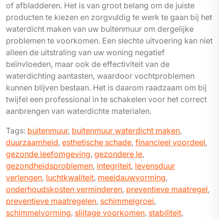
of afbladderen. Het is van groot belang om de juiste
producten te kiezen en zorgvuldig te werk te gaan bij het
waterdicht maken van uw buitenmuur om dergelijke
problemen te voorkomen. Een slechte uitvoering kan niet
alleen de uitstraling van uw woning negatief
beïnvloeden, maar ook de effectiviteit van de
waterdichting aantasten, waardoor vochtproblemen
kunnen blijven bestaan. Het is daarom raadzaam om bij
twijfel een professional in te schakelen voor het correct
aanbrengen van waterdichte materialen.
Tags:
buitenmuur
,
buitenmuur waterdicht maken
,
duurzaamheid
,
esthetische schade
,
financieel voordeel
,
gezonde leefomgeving
,
gezondere le
,
gezondheidsproblemen
,
integriteit
,
levensduur
verlengen
,
luchtkwaliteit
,
meeldauwvorming
,
onderhoudskosten verminderen
,
preventieve maatregel
,
preventieve maatregelen
,
schimmelgroei
,
schimmelvorming
,
slijtage voorkomen
,
stabiliteit
,