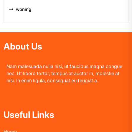
woning
About Us
Nam malesuada nulla nisi, ut faucibus magna congue
nec. Ut libero tortor, tempus at auctor in, molestie at
nisi. In enim ligula, consequat eu feugiat a.
Useful Links
Home