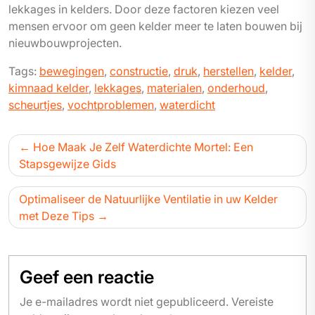
lekkages in kelders. Door deze factoren kiezen veel
mensen ervoor om geen kelder meer te laten bouwen bij
nieuwbouwprojecten.
Tags:
bewegingen
,
constructie
,
druk
,
herstellen
,
kelder
,
kimnaad kelder
,
lekkages
,
materialen
,
onderhoud
,
scheurtjes
,
vochtproblemen
,
waterdicht
Bericht
Hoe Maak Je Zelf Waterdichte Mortel: Een
navigatie
Stapsgewijze Gids
Optimaliseer de Natuurlijke Ventilatie in uw Kelder
met Deze Tips
Geef een reactie
Je e-mailadres wordt niet gepubliceerd.
Vereiste