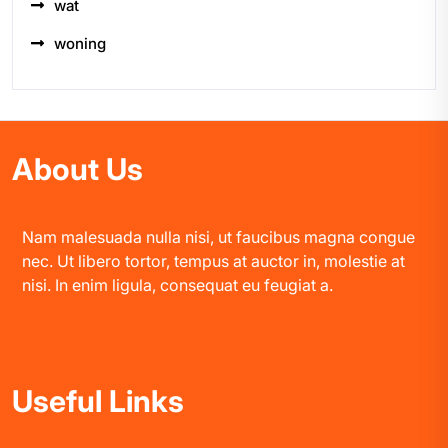
wat
woning
About Us
Nam malesuada nulla nisi, ut faucibus magna congue
nec. Ut libero tortor, tempus at auctor in, molestie at
nisi. In enim ligula, consequat eu feugiat a.
Useful Links