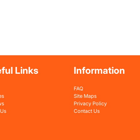
ful Links
Information
FAQ
es
Site Maps
ws
Privacy Policy
 Us
Contact Us