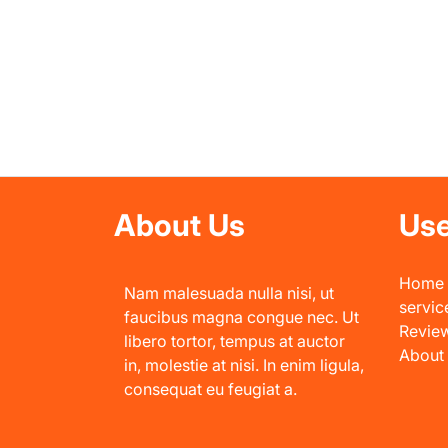
About Us
Use
Home
Nam malesuada nulla nisi, ut
servic
faucibus magna congue nec. Ut
Revie
libero tortor, tempus at auctor
About
in, molestie at nisi. In enim ligula,
consequat eu feugiat a.