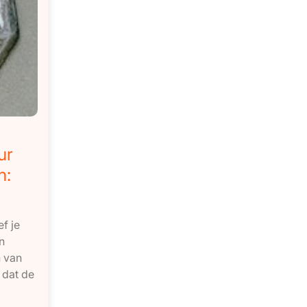
ur
n:
f je
n
n van
 dat de