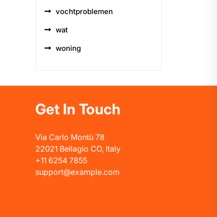
vochtproblemen
wat
woning
Get In Touch
Via Carlo Montù 78
22021 Bellagio CO, Italy
+11 6254 7855
support@example.com