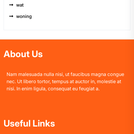
wat
woning
About Us
Nam malesuada nulla nisi, ut faucibus magna congue
nec. Ut libero tortor, tempus at auctor in, molestie at
nisi. In enim ligula, consequat eu feugiat a.
Useful Links