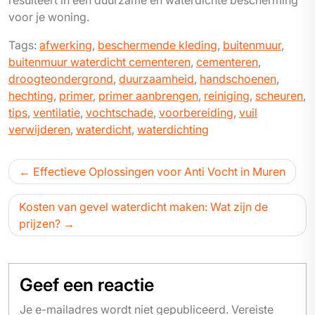
resulteert in een duurzame en waterdichte bescherming
voor je woning.
Tags:
afwerking
,
beschermende kleding
,
buitenmuur
,
buitenmuur waterdicht cementeren
,
cementeren
,
droogteondergrond
,
duurzaamheid
,
handschoenen
,
hechting
,
primer
,
primer aanbrengen
,
reiniging
,
scheuren
,
tips
,
ventilatie
,
vochtschade
,
voorbereiding
,
vuil
verwijderen
,
waterdicht
,
waterdichting
Bericht
Effectieve Oplossingen voor Anti Vocht in Muren
navigatie
Kosten van gevel waterdicht maken: Wat zijn de
prijzen?
Geef een reactie
Je e-mailadres wordt niet gepubliceerd.
Vereiste