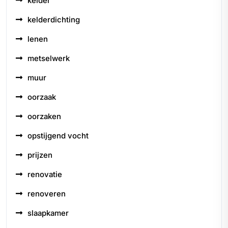
kelder
kelderdichting
lenen
metselwerk
muur
oorzaak
oorzaken
opstijgend vocht
prijzen
renovatie
renoveren
slaapkamer