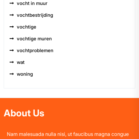
vocht in muur
vochtbestrijding
vochtige
vochtige muren
vochtproblemen
wat
woning
About Us
Nam malesuada nulla nisi, ut faucibus magna congue