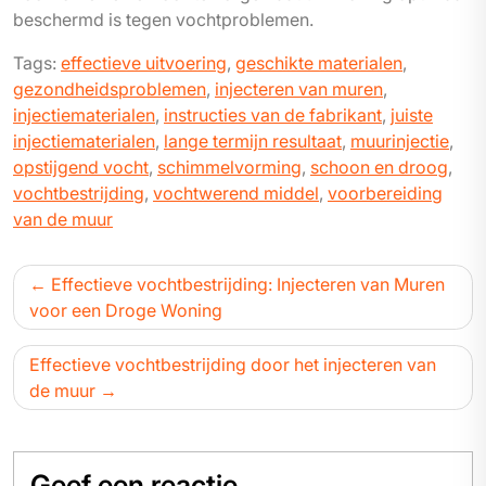
beschermd is tegen vochtproblemen.
Tags:
effectieve uitvoering
,
geschikte materialen
,
gezondheidsproblemen
,
injecteren van muren
,
injectiematerialen
,
instructies van de fabrikant
,
juiste
injectiematerialen
,
lange termijn resultaat
,
muurinjectie
,
opstijgend vocht
,
schimmelvorming
,
schoon en droog
,
vochtbestrijding
,
vochtwerend middel
,
voorbereiding
van de muur
Bericht
Effectieve vochtbestrijding: Injecteren van Muren
navigatie
voor een Droge Woning
Effectieve vochtbestrijding door het injecteren van
de muur
Geef een reactie