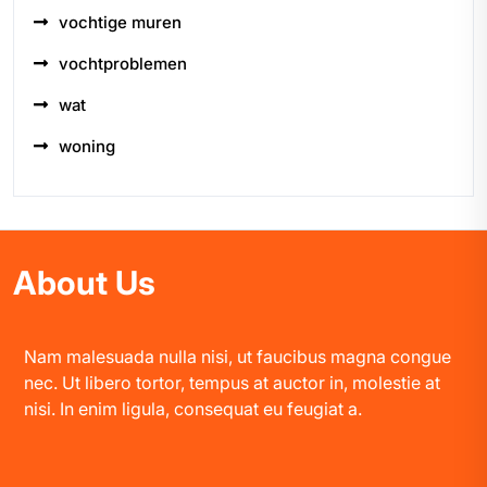
vochtige muren
vochtproblemen
wat
woning
About Us
Nam malesuada nulla nisi, ut faucibus magna congue
nec. Ut libero tortor, tempus at auctor in, molestie at
nisi. In enim ligula, consequat eu feugiat a.