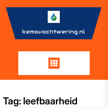
Skip
to
content
kemovochtwering.nl
Tag:
leefbaarheid