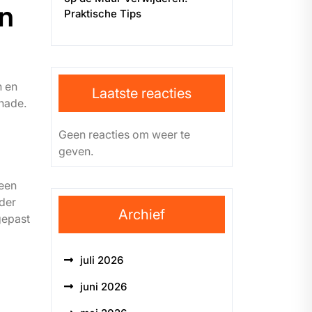
en
Praktische Tips
n en
Laatste reacties
hade.
Geen reacties om weer te
geven.
 een
der
Archief
gepast
juli 2026
juni 2026