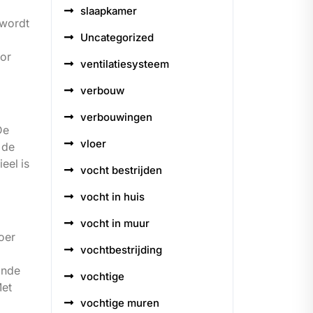
slaapkamer
 wordt
Uncategorized
oor
ventilatiesysteem
verbouw
verbouwingen
De
vloer
 de
eel is
vocht bestrijden
vocht in huis
vocht in muur
oer
vochtbestrijding
onde
vochtige
Met
vochtige muren