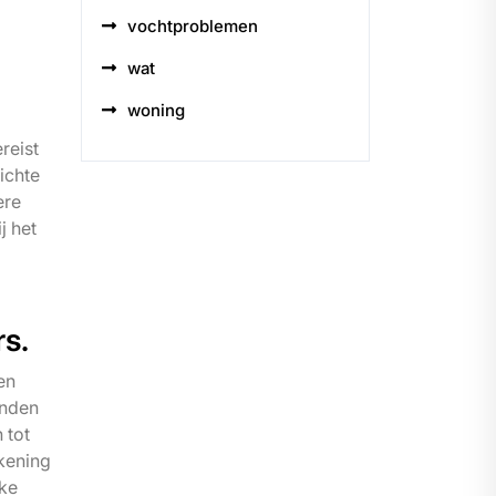
vochtproblemen
wat
woning
reist
ichte
ere
j het
rs.
en
inden
 tot
kening
jke