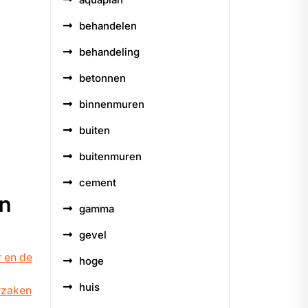
behandelen
behandeling
betonnen
binnenmuren
buiten
buitenmuren
cement
en
gamma
gevel
r en de
hoge
huis
orzaken