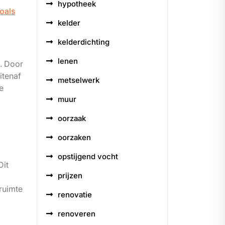
hypotheek
oals
kelder
kelderdichting
lenen
. Door
itenaf
metselwerk
e
muur
oorzaak
oorzaken
opstijgend vocht
Dit
prijzen
ruimte
renovatie
renoveren