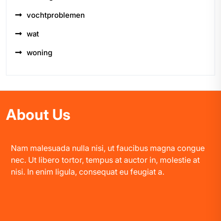
vochtproblemen
wat
woning
About Us
Nam malesuada nulla nisi, ut faucibus magna congue
nec. Ut libero tortor, tempus at auctor in, molestie at
nisi. In enim ligula, consequat eu feugiat a.