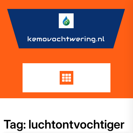
Skip
to
content
kemovochtwering.nl
Tag:
luchtontvochtiger