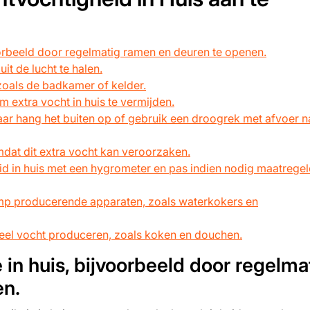
oorbeeld door regelmatig ramen en deuren te openen.
it de lucht te halen.
 zoals de badkamer of kelder.
 extra vocht in huis te vermijden.
maar hang het buiten op of gebruik een droogrek met afvoer n
 omdat dit extra vocht kan veroorzaken.
id in huis met een hygrometer en pas indien nodig maatrege
mp producerende apparaten, zoals waterkokers en
veel vocht produceren, zoals koken en douchen.
 in huis, bijvoorbeeld door regelma
en.