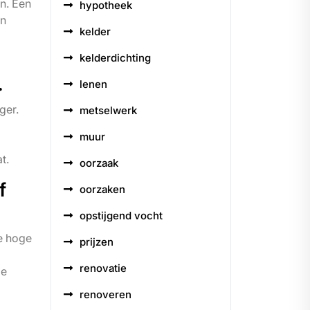
n. Een
hypotheek
en
kelder
kelderdichting
.
lenen
ger.
metselwerk
muur
t.
oorzaak
f
oorzaken
opstijgend vocht
te hoge
prijzen
renovatie
ze
renoveren