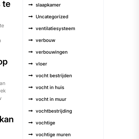
 te
slaapkamer
Uncategorized
te
ventilatiesysteem
n
verbouw
verbouwingen
op
vloer
vocht bestrijden
kan
vocht in huis
rek
w
vocht in muur
vochtbestrijding
 kan
vochtige
vochtige muren