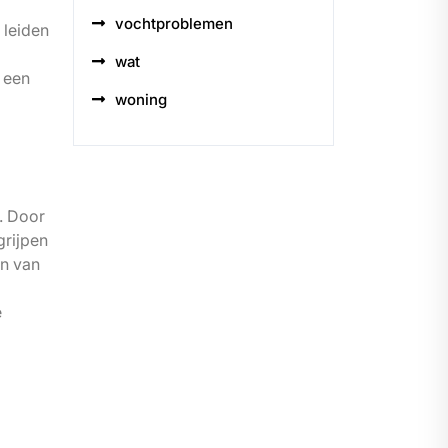
vochtproblemen
 leiden
wat
 een
woning
. Door
grijpen
en van
e