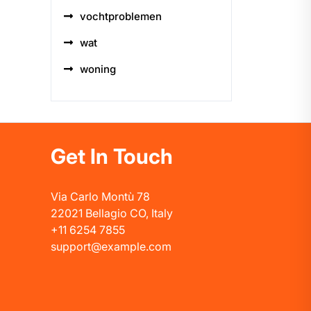
vochtproblemen
wat
woning
Get In Touch
Via Carlo Montù 78
22021 Bellagio CO, Italy
+11 6254 7855
support@example.com