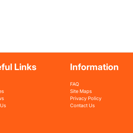
ful Links
Information
FAQ
es
Site Maps
ws
Privacy Policy
 Us
Contact Us