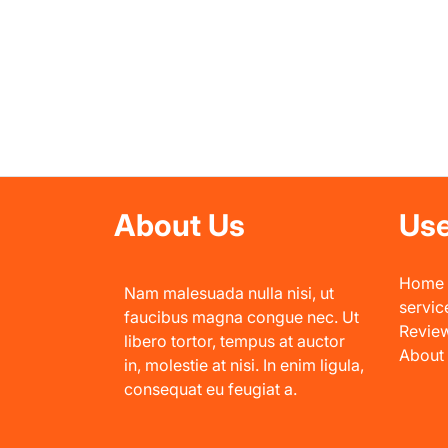
About Us
Use
Home
Nam malesuada nulla nisi, ut
servic
faucibus magna congue nec. Ut
Revie
libero tortor, tempus at auctor
About
in, molestie at nisi. In enim ligula,
consequat eu feugiat a.