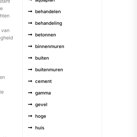
stant
de
behandelen
hten
behandeling
k van
betonnen
igheid
binnenmuren
buiten
buitenmuren
men
cement
te
gamma
gevel
hoge
huis