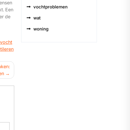
mensen
vochtproblemen
t. Een
er de
wat
woning
 vocht
tileren
aken:
en