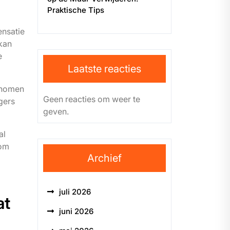
Praktische Tips
ensatie
kan
e
Laatste reacties
genomen
Geen reacties om weer te
gers
geven.
al
 om
Archief
juli 2026
at
juni 2026