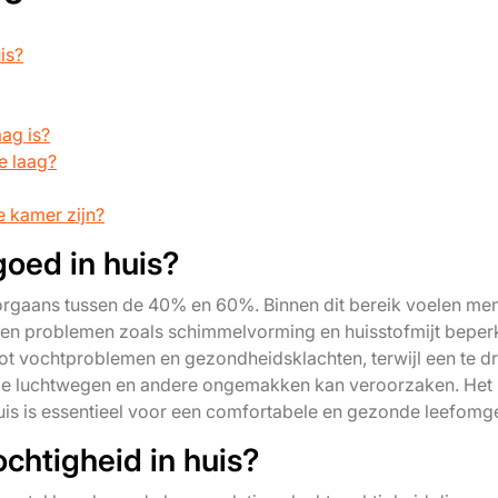
is?
aag is?
e laag?
e kamer zijn?
goed in huis?
doorgaans tussen de 40% en 60%. Binnen dit bereik voelen me
en problemen zoals schimmelvorming en huisstofmijt beperk
ot vochtproblemen en gezondheidsklachten, terwijl een te d
n de luchtwegen en andere ongemakken kan veroorzaken. Het
is is essentieel voor een comfortabele en gezonde leefomg
ochtigheid in huis?