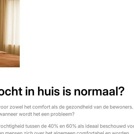
cht in huis is normaal?
or voor zowel het comfort als de gezondheid van de bewoners
n wanneer wordt het een probleem?
tvochtigheid tussen de 40% en 60% als ideaal beschouwd vo
len mensen zich over het algemeen comfortabel en worden