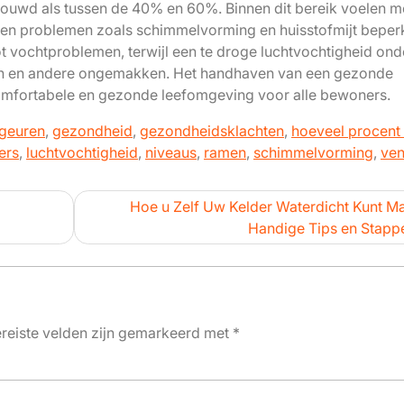
ouwd als tussen de 40% en 60%. Binnen dit bereik voelen 
en problemen zoals schimmelvorming en huisstofmijt beperk
t vochtproblemen, terwijl een te droge luchtvochtigheid ond
egen en andere ongemakken. Het handhaven van een gezonde
 comfortabele en gezonde leefomgeving voor alle bewoners.
geuren
,
gezondheid
,
gezondheidsklachten
,
hoeveel procent
ers
,
luchtvochtigheid
,
niveaus
,
ramen
,
schimmelvorming
,
ven
Hoe u Zelf Uw Kelder Waterdicht Kunt M
Handige Tips en Stapp
reiste velden zijn gemarkeerd met
*