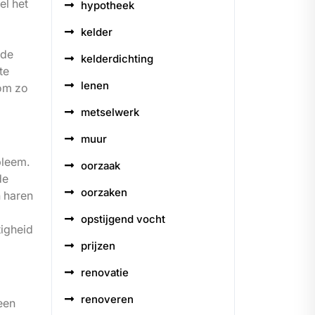
el het
hypotheek
kelder
 de
kelderdichting
te
lenen
 om zo
metselwerk
muur
bleem.
oorzaak
de
oorzaken
n haren
opstijgend vocht
tigheid
prijzen
renovatie
renoveren
een