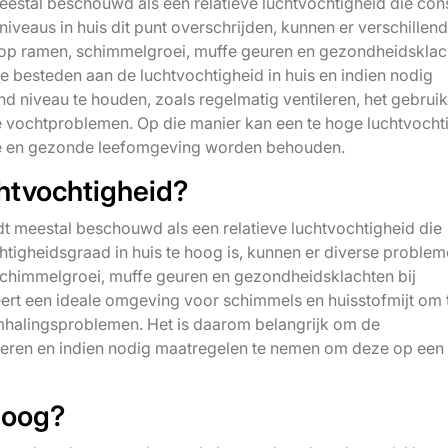
eestal beschouwd als een relatieve luchtvochtigheid die con
veaus in huis dit punt overschrijden, kunnen er verschillen
op ramen, schimmelgroei, muffe geuren en gezondheidsklac
te besteden aan de luchtvochtigheid in huis en indien nodig
niveau te houden, zoals regelmatig ventileren, het gebrui
e vochtproblemen. Op die manier kan een te hoge luchtvocht
e en gezonde leefomgeving worden behouden.
htvochtigheid?
t meestal beschouwd als een relatieve luchtvochtigheid die
tigheidsgraad in huis te hoog is, kunnen er diverse proble
chimmelgroei, muffe geuren en gezondheidsklachten bij
ert een ideale omgeving voor schimmels en huisstofmijt om 
demhalingsproblemen. Het is daarom belangrijk om de
roleren en indien nodig maatregelen te nemen om deze op een
hoog?