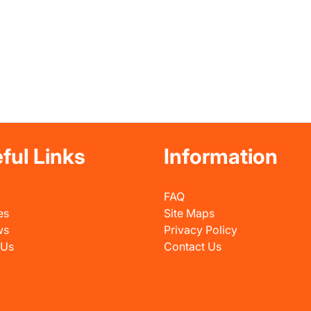
ful Links
Information
FAQ
es
Site Maps
ws
Privacy Policy
 Us
Contact Us