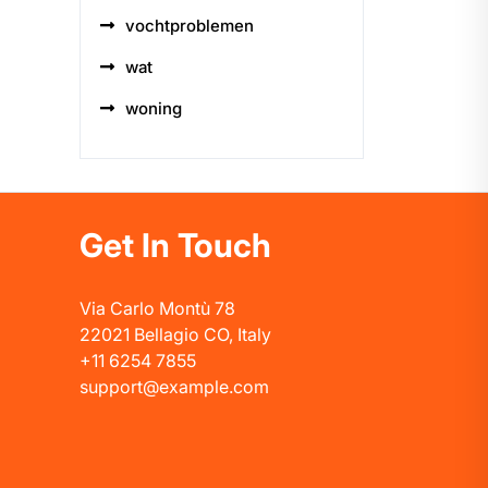
vochtproblemen
wat
woning
Get In Touch
Via Carlo Montù 78
22021 Bellagio CO, Italy
+11 6254 7855
support@example.com