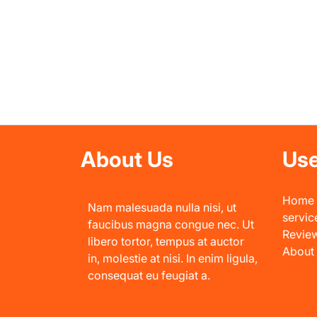
About Us
Use
Home
Nam malesuada nulla nisi, ut
servic
faucibus magna congue nec. Ut
Revie
libero tortor, tempus at auctor
About
in, molestie at nisi. In enim ligula,
consequat eu feugiat a.