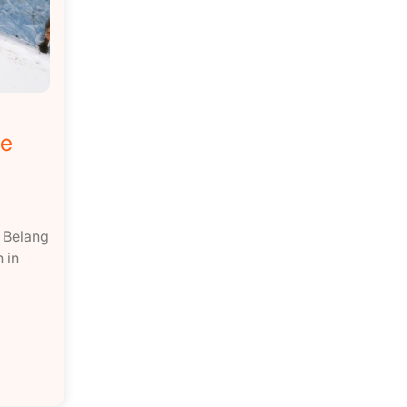
ge
 Belang
 in