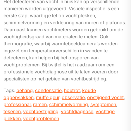
Het detecteren van vocht in huis kan op verschillende
manieren worden uitgevoerd. Visuele inspectie is een
eerste stap, waarbij je let op vochtplekken,
schimmelvorming en verkleuring van muren of plafonds.
Daarnaast kunnen vochtmeters worden gebruikt om de
vochtigheidsgraad van materialen te meten. Ook
thermografie, waarbij warmtebeeldcamera’s worden
ingezet om temperatuurverschillen in wanden te
detecteren, kan helpen bij het opsporen van
vochtproblemen. Bij twijfel is het raadzaam om een
professionele vochtdiagnose uit te laten voeren door
specialisten op het gebied van vochtbestrijding.
Tags:
behang
,
condensatie
,
houtrot
,
koude
oppervlakken
,
muffe geur
,
observatie
,
opstijgend vocht
,
professional
,
ramen
,
schimmelvorming
,
symptomen
,
tekenen
,
vochtbestrijding
,
vochtdiagnose
,
vochtige
plekken
,
vochtproblemen