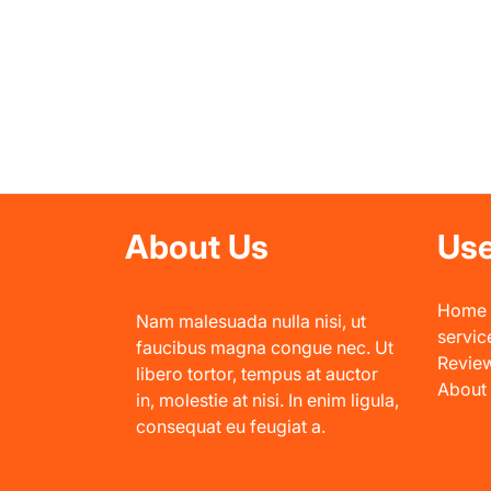
About Us
Use
Home
Nam malesuada nulla nisi, ut
servic
faucibus magna congue nec. Ut
Revie
libero tortor, tempus at auctor
About
in, molestie at nisi. In enim ligula,
consequat eu feugiat a.