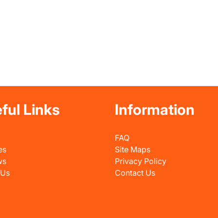
ful Links
Information
FAQ
es
Site Maps
ws
Privacy Policy
 Us
Contact Us