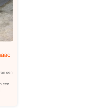
naad
van een
an een
]