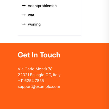
vochtproblemen
wat
woning
Get In Touch
Via Carlo Montù 78
22021 Bellagio CO, Italy
+11 6254 7855
support@example.com