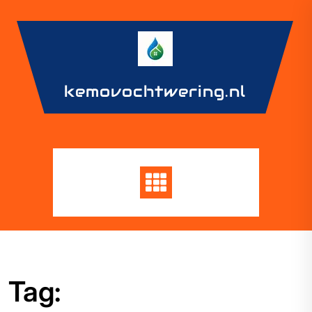
Skip
to
content
kemovochtwering.nl
Tag: