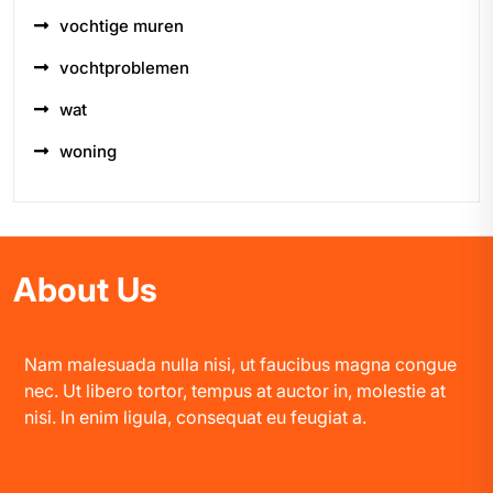
vochtige muren
vochtproblemen
wat
woning
About Us
Nam malesuada nulla nisi, ut faucibus magna congue
nec. Ut libero tortor, tempus at auctor in, molestie at
nisi. In enim ligula, consequat eu feugiat a.