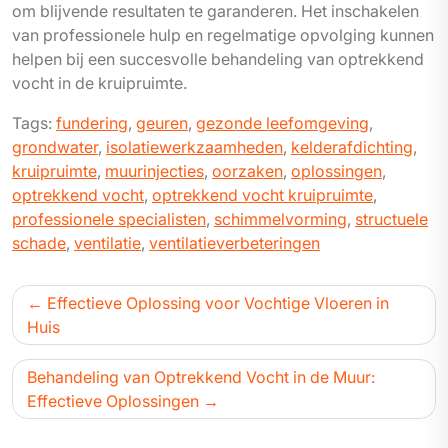
om blijvende resultaten te garanderen. Het inschakelen
van professionele hulp en regelmatige opvolging kunnen
helpen bij een succesvolle behandeling van optrekkend
vocht in de kruipruimte.
Tags:
fundering
,
geuren
,
gezonde leefomgeving
,
grondwater
,
isolatiewerkzaamheden
,
kelderafdichting
,
kruipruimte
,
muurinjecties
,
oorzaken
,
oplossingen
,
optrekkend vocht
,
optrekkend vocht kruipruimte
,
professionele specialisten
,
schimmelvorming
,
structuele
schade
,
ventilatie
,
ventilatieverbeteringen
Bericht
Effectieve Oplossing voor Vochtige Vloeren in
navigatie
Huis
Behandeling van Optrekkend Vocht in de Muur:
Effectieve Oplossingen