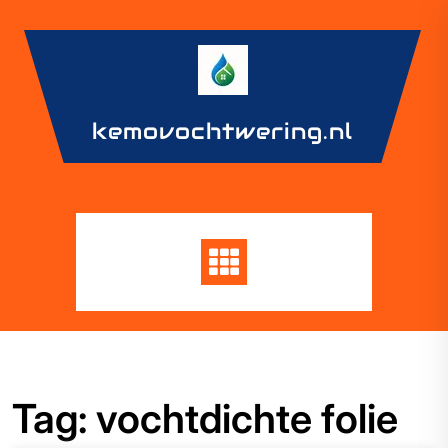
Skip
to
content
kemovochtwering.nl
Tag:
vochtdichte folie