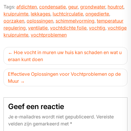
Tags:
afdichten
,
condensatie
,
geur
,
grondwater
,
houtrot
,
kruipruimte
,
lekkages
,
luchtcirculatie
,
ongedierte
,
oorzaken
,
oplossingen
,
schimmelvorming
,
temperatuur
regulering
,
ventilatie
,
vochtdichte folie
,
vochtig
,
vochtige
kruipruimte
,
vochtproblemen
Bericht
Hoe vocht in muren uw huis kan schaden en wat u
navigatie
eraan kunt doen
Effectieve Oplossingen voor Vochtproblemen op de
Muur
Geef een reactie
Je e-mailadres wordt niet gepubliceerd.
Vereiste
velden zijn gemarkeerd met
*