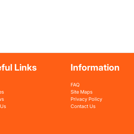
ful Links
Information
FAQ
es
Site Maps
ws
Privacy Policy
 Us
Contact Us