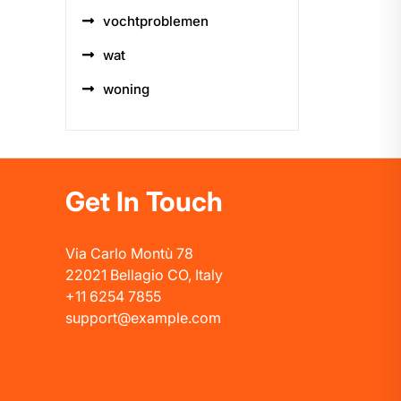
vochtproblemen
wat
woning
Get In Touch
Via Carlo Montù 78
22021 Bellagio CO, Italy
+11 6254 7855
support@example.com