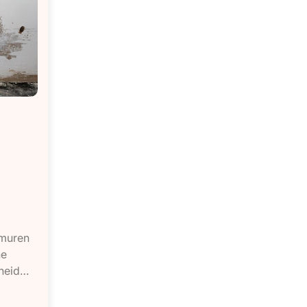
 muren
he
dheid…