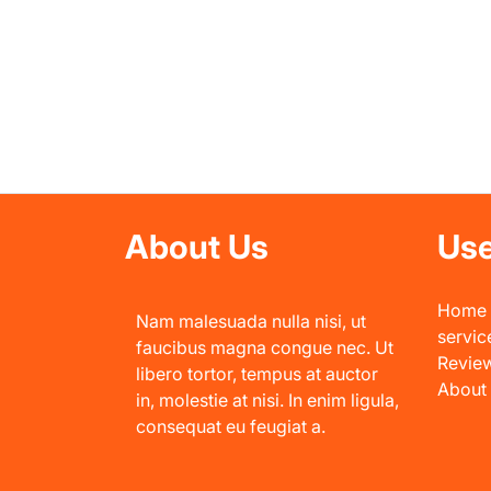
About Us
Use
Home
Nam malesuada nulla nisi, ut
servic
faucibus magna congue nec. Ut
Revie
libero tortor, tempus at auctor
About
in, molestie at nisi. In enim ligula,
consequat eu feugiat a.