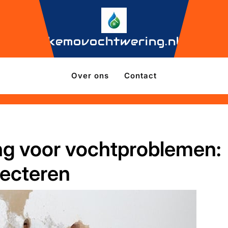
kemovochtwering.nl
Over ons
Contact
ing voor vochtproblemen:
jecteren