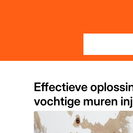
Skip
to
content
Effectieve oploss
vochtige muren in