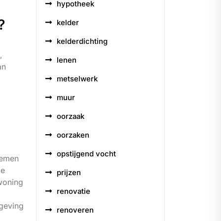
hypotheek
?
kelder
kelderdichting
,
lenen
an
metselwerk
muur
oorzaak
oorzaken
opstijgend vocht
lemen
ze
prijzen
woning
renovatie
mgeving
renoveren