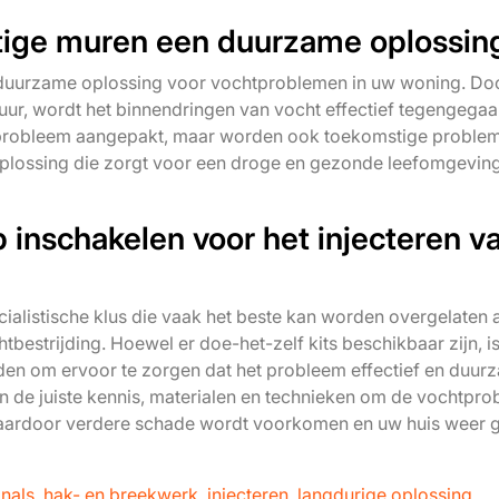
chtige muren een duurzame oplossin
n duurzame oplossing voor vochtproblemen in uw woning. Do
uur, wordt het binnendringen van vocht effectief tegengegaa
htprobleem aangepakt, maar worden ook toekomstige proble
oplossing die zorgt voor een droge en gezonde leefomgeving
p inschakelen voor het injecteren v
cialistische klus die vaak het beste kan worden overgelaten 
bestrijding. Hoewel er doe-het-zelf kits beschikbaar zijn, is
aden om ervoor te zorgen dat het probleem effectief en duur
de juiste kennis, materialen en technieken om de vochtpr
 waardoor verdere schade wordt voorkomen en uw huis weer
onals
,
hak- en breekwerk
,
injecteren
,
langdurige oplossing
,