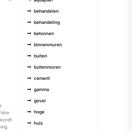
behandelen
behandeling
betonnen
binnenmuren
buiten
buitenmuren
cement
gamma
gevel
e
hoge
rière
 wordt
huis
sing