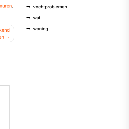
muren
,
vochtproblemen
wat
woning
kkend
en