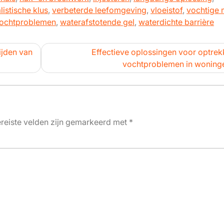
listische klus
,
verbeterde leefomgeving
,
vloeistof
,
vochtige 
ochtproblemen
,
waterafstotende gel
,
waterdichte barrière
ijden van
Effectieve oplossingen voor optre
vochtproblemen in woning
reiste velden zijn gemarkeerd met
*