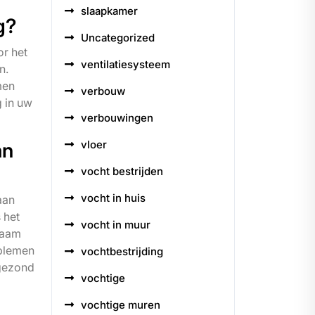
slaapkamer
g?
Uncategorized
or het
ventilatiesysteem
n.
men
verbouw
 in uw
verbouwingen
vloer
an
vocht bestrijden
vocht in huis
aan
 het
vocht in muur
zaam
oblemen
vochtbestrijding
 gezond
vochtige
vochtige muren