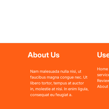
About Us
Use
Home
Nam malesuada nulla nisi, ut
servic
faucibus magna congue nec. Ut
Revie
libero tortor, tempus at auctor
About
in, molestie at nisi. In enim ligula,
consequat eu feugiat a.