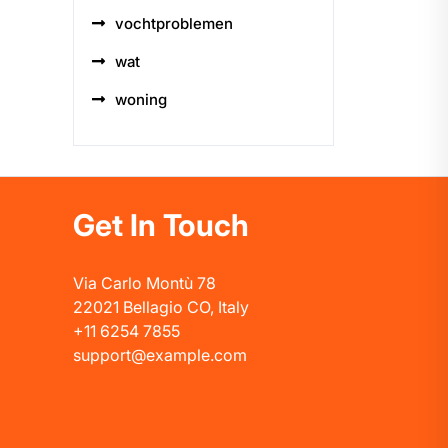
vochtproblemen
wat
woning
Get In Touch
Via Carlo Montù 78
22021 Bellagio CO, Italy
+11 6254 7855
support@example.com