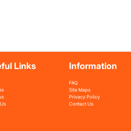
ful Links
Information
FAQ
es
Site Maps
ws
Privacy Policy
 Us
Contact Us