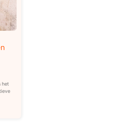
en
 het
tieve